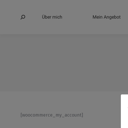
Über mich
Mein Angebot
Search:
[woocommerce_my_account]