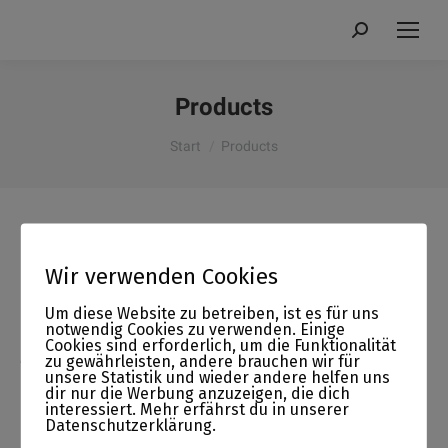
Search:
Products
Sie befinden sich hier:
Start
Products
[asp_show_all_products]
Wir verwenden Cookies
Um diese Website zu betreiben, ist es für uns
notwendig Cookies zu verwenden. Einige
Cookies sind erforderlich, um die Funktionalität
Meinungen über vergangene Tastings
zu gewährleisten, andere brauchen wir für
unsere Statistik und wieder andere helfen uns
dir nur die Werbung anzuzeigen, die dich
nd
Bei einem hoch interessanten aber auch gemütlichen
Au
interessiert. Mehr erfährst du in unserer
Datenschutzerklärung.
Bierabend erläuterte Biersommelier Matthias Kiefer
Ge