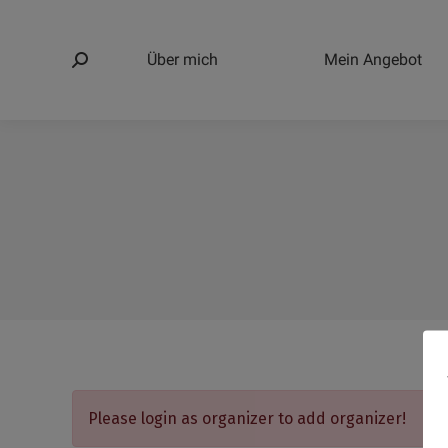
Über mich
Mein Angebot
Search:
Please login as organizer to add organizer!