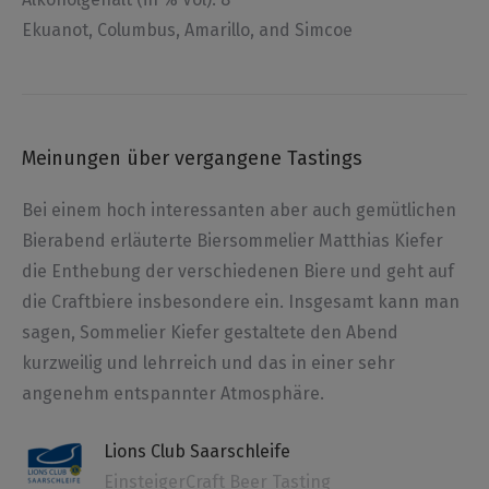
Ekuanot, Columbus, Amarillo, and Simcoe
Meinungen über vergangene Tastings
nd
Bei einem hoch interessanten aber auch gemütlichen
Au
Bierabend erläuterte Biersommelier Matthias Kiefer
Ge
die Enthebung der verschiedenen Biere und geht auf
zu
die Craftbiere insbesondere ein. Insgesamt kann man
le
sagen, Sommelier Kiefer gestaltete den Abend
Bi
kurzweilig und lehrreich und das in einer sehr
an
ch
angenehm entspannter Atmosphäre.
Hi
di
Lions Club Saarschleife
ner
gl
EinsteigerCraft Beer Tasting
er
un