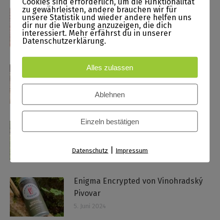
Cookies sind erforderlich, um die Funktionalität
zu gewährleisten, andere brauchen wir für
Behind the Mask von Badlands
unsere Statistik und wieder andere helfen uns
Brewing Company
dir nur die Werbung anzuzeigen, die dich
interessiert. Mehr erfährst du in unserer
1. August 2024
Datenschutzerklärung.
Alles zulassen
Pale Ale von Sierra Nevada
23. Juli 2024
Ablehnen
Einzeln bestätigen
London Calling von Vinohradský
Pivovar
|
7. Juni 2024
Datenschutz
Impressum
Enigma Encrypted von Vinohradský
Pivovar
5. Juni 2024