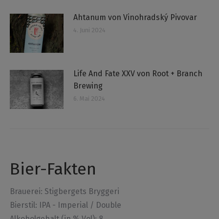
Ahtanum von Vinohradský Pivovar
4. Juni 2024
Life And Fate XXV von Root + Branch
Brewing
6. Mai 2024
Bier-Fakten
Brauerei:
Stigbergets Bryggeri
Bierstil: IPA - Imperial / Double
Alkoholgehalt (in % Vol): 8